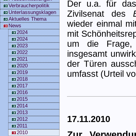
Der u.a. für da
Verbraucherpolitik
Zivilsenat des
Unterlassungsklagen
Aktuelles Thema
wieder einmal m
News
mit Schönheitsre
2024
2024
um die Frage, 
2023
insgesamt unwirk
2022
2021
der Türen aussch
2020
umfasst (Urteil v
2019
2018
2017
2016
2015
2014
2013
17.11.2010
2012
2011
Zur Verwendu
2010