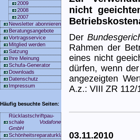
2009
nicht geeicht
2008
2007
Betriebskoste
Newsletter abonnieren
Beratungsangebote
Der
Bundesgerich
Vortragsservice
Mitglied werden
Rahmen der Betr
Satzung
eines nicht geei
Ihre Meinung
Schufa-Generator
dürfen, wenn der
Downloads
angezeigten Wert
Datenschutz
Impressum
A.z.: VIII ZR 112/
Häufig besuchte Seiten:
Rücklastschriftpau­
schale
Vodafone
GmbH
03.11.2010
Schönheitsreparaturklauseln