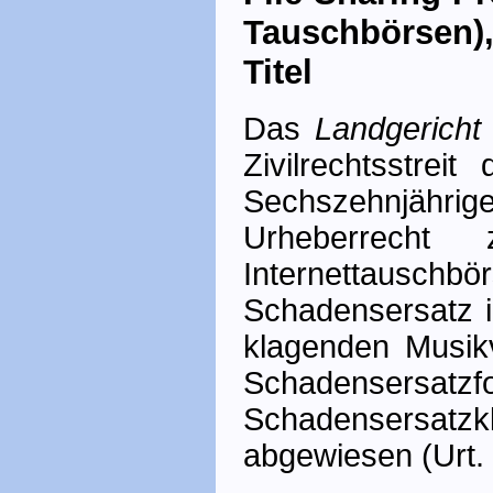
Tauschbörsen),
Titel
Das
Landgerich
Zivilrechtsstre
Sechszehnjäh
Urheberrecht
Internettauschb
Schadensersatz i
klagenden Musik
Schadensersatz
Schadensersatzk
abgewiesen (Urt. 